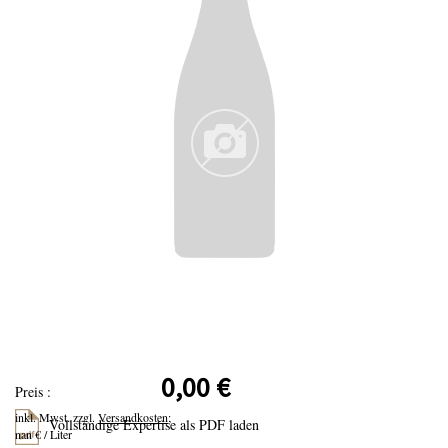
0,00 €
Preis :
inkl. Mwst. zzgl.
Versandkosten;
Vollständige Expertise als PDF laden
nan € / Liter