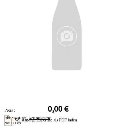
0,00 €
Preis :
inkl. Mwst. zzgl.
Versandkosten;
Vollständige Expertise als PDF laden
nan € / Liter