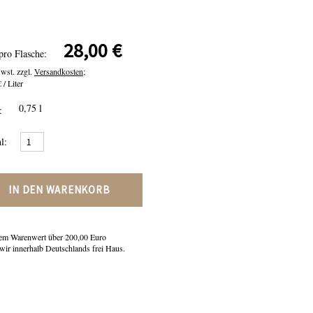
28,00 €
pro Flasche:
Mwst. zzgl.
Versandkosten;
 / Liter
0,75 l
:
l:
IN DEN WARENKORB
em Warenwert über 200,00 Euro
 wir innerhalb Deutschlands frei Haus.