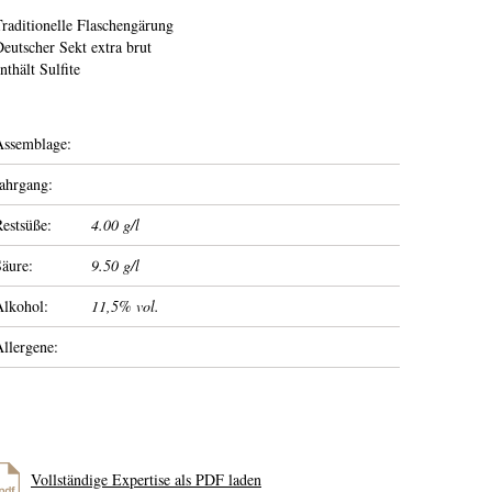
raditionelle Flaschengärung
eutscher Sekt extra brut
nthält Sulfite
Assemblage:
ahrgang:
estsüße:
4.00 g/l
äure:
9.50 g/l
Alkohol:
11,5% vol.
llergene:
Vollständige Expertise als PDF laden