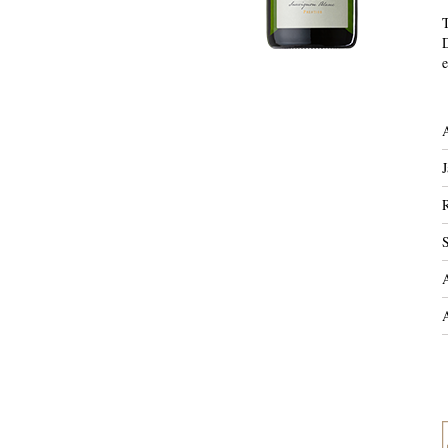
T
D
e
J
R
S
A