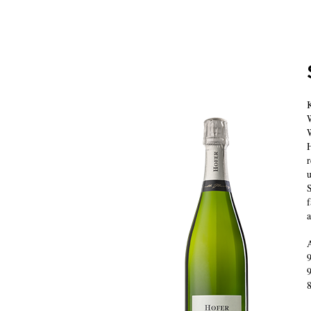
W
H
r
u
S
f
a