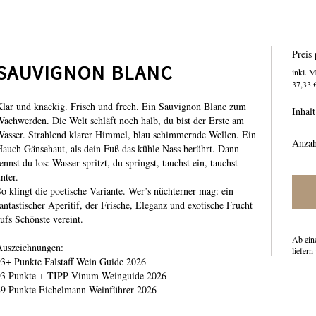
Preis 
SAUVIGNON BLANC
inkl. 
37,33 €
Klar und knackig. Frisch und frech. Ein Sauvignon Blanc zum
Inhalt
achwerden. Die Welt schläft noch halb, du bist der Erste am
Wasser. Strahlend klarer Himmel, blau schimmernde Wellen. Ein
Anzah
auch Gänsehaut, als dein Fuß das kühle Nass berührt. Dann
ennst du los: Wasser spritzt, du springst, tauchst ein, tauchst
nter.
o klingt die poetische Variante. Wer’s nüchterner mag: ein
antastischer Aperitif, der Frische, Eleganz und exotische Frucht
ufs Schönste vereint.
Ab ein
Auszeichnungen:
liefern
93+ Punkte Falstaff Wein Guide 2026
93 Punkte + TIPP Vinum Weinguide 2026
89 Punkte Eichelmann Weinführer 2026