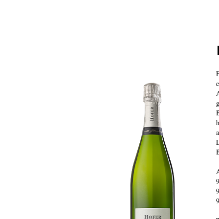
F
A
g
B
h
a
L
B