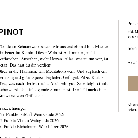
Preis 
PINOT
inkl. 
42,67 €
ür diesen Schaumwein setzen wir uns erst einmal hin. Machen
Inhalt
ein Feuer im Kamin. Dieser Wein ist Ankommen, nicht
ufbrechen. Ausruhen, nicht Hetzen. Alles, was zu tun war, ist
Anzah
etan. Das hast du dir verdient.
lick in die Flammen. Ein Meditationswein. Und zugleich ein
erausragend guter Speisenbegleiter: Geflügel, Pilze, Kürbis –
lles, was nach Herbst riecht. Auch sehr gut: Sauerteigbrot mit
eberwurst. Und falls gerade Sommer ist: Der hält auch einer
ratwurst vom Grill stand.
Ab ein
Auszeichnungen:
liefern
92+ Punkte Falstaff Wein Guide 2026
92 Punkte Vinum Weinguide 2026
90 Punkte Eichelmann Weinführer 2026