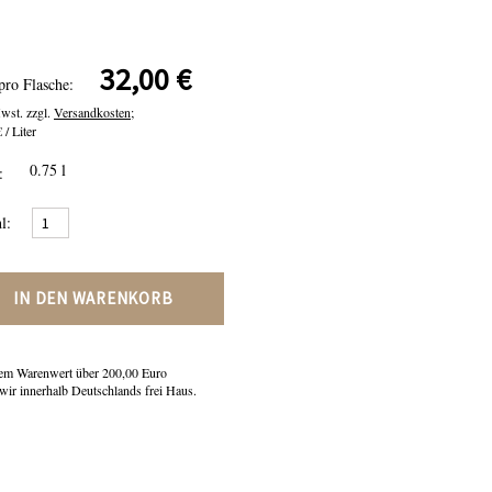
32,00 €
pro Flasche:
Mwst. zzgl.
Versandkosten;
 / Liter
0.75 l
:
l:
IN DEN WARENKORB
em Warenwert über 200,00 Euro
 wir innerhalb Deutschlands frei Haus.