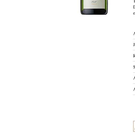
T
D
e
J
R
S
A