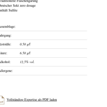
raditionelle Flaschengärung
eutscher Sekt zero dosage
nthält Sulfite
Assemblage:
ahrgang:
estsüße:
0.50 g/l
äure:
6.50 g/l
Alkohol:
12,5% vol.
llergene:
Vollständige Expertise als PDF laden