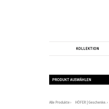
KOLLEKTION
PRODUKT AUSWÄHLEN
Alle Produkte
›
HÖFER | Geschenke.
›